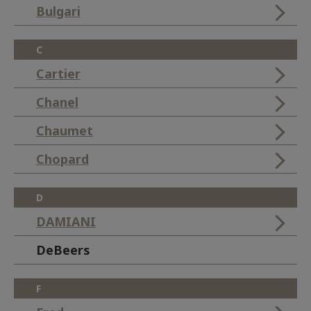
Bulgari
C
Cartier
Chanel
Chaumet
Chopard
D
DAMIANI
DeBeers
F