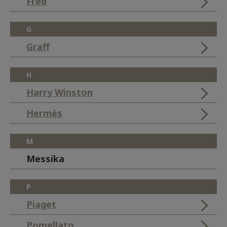
Fred
G
Graff
H
Harry Winston
Hermès
M
Messika
P
Piaget
Pomellato