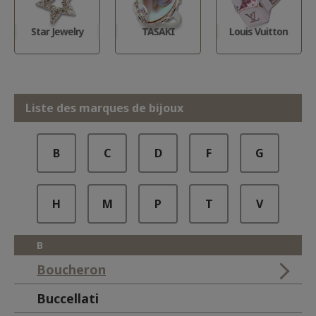
Star Jewelry
TASAKI
Louis Vuitton
Liste des marques de bijoux
B
C
D
F
G
H
M
P
T
V
B
Boucheron
Buccellati