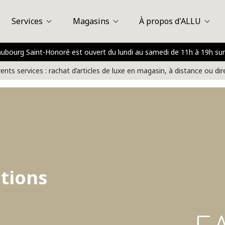
Services
Magasins
À propos d'ALLU
Faubourg Saint-Honoré est ouvert du lundi au samedi de 11h à 19h
Louis Vuitton
assy Plaza
Vente en magasin
À propos d'ALLU
Saint-Honoré
Vente à domicile
Avis des clients
Nice
Boulogne - Billancou
FAQ
Vente à distance
Presse
rents services : rachat d’articles de luxe en magasin, à distance ou di
stions