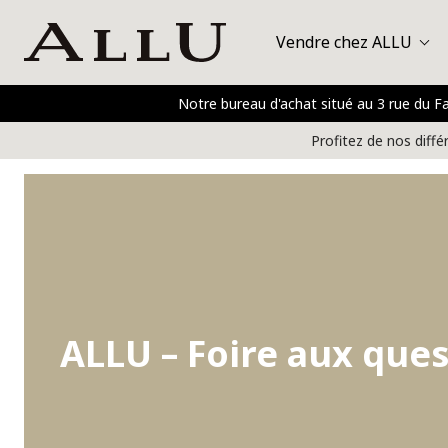
Vendre chez ALLU
Notre bureau d'achat situé au 3 rue du 
Sacs
Hermès
P
Profitez de nos diffé
Montres
Bijoux
Or et métaux précieux
Vêtements et chaussures
ALLU – Foire aux que
Accessoires