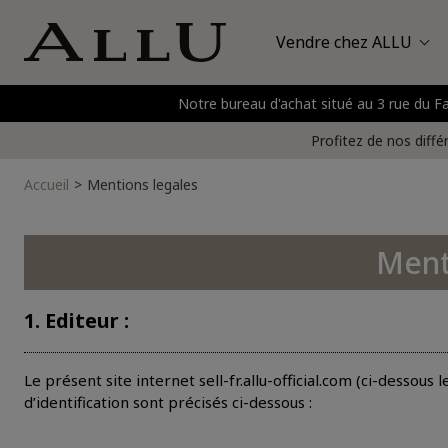
Vendre chez ALLU
Notre bureau d'achat situé au 3 rue du 
Sacs
Hermès
P
Profitez de nos diffé
Montres
Accueil
Mentions legales
Bijoux
Or et métaux précieux
Ment
Vêtements et chaussures
1. Editeur :
Accessoires
Le présent site internet sell-fr.allu-official.com (ci-dessous
d’identification sont précisés ci-dessous :