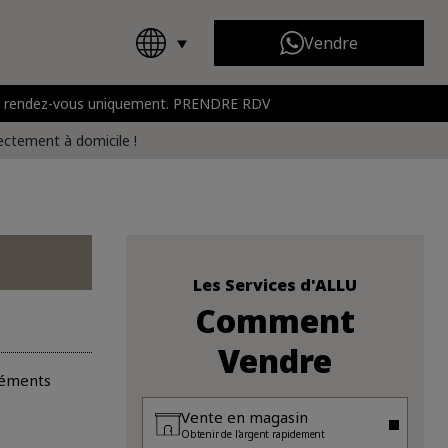
Vendre
 sur rendez-vous uniquement. PRENDRE RDV
Chanel
Toutes les marques
rt
rectement à domicile !
Les Services d'ALLU
Comment
Vendre
éléments
Vente en magasin
Obtenir de l'argent rapidement