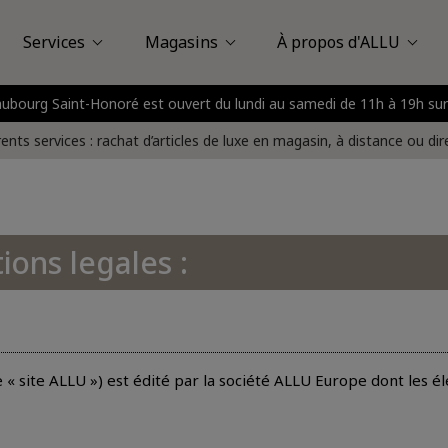
Services
Magasins
À propos d'ALLU
Faubourg Saint-Honoré est ouvert du lundi au samedi de 11h à 19h
Louis Vuitton
assy Plaza
Vente en magasin
À propos d'ALLU
Saint-Honoré
Vente à domicile
Avis des clients
Nice
Boulogne - Billancou
FAQ
Vente à distance
Presse
rents services : rachat d’articles de luxe en magasin, à distance ou di
ions legales :
 le « site ALLU ») est édité par la société ALLU Europe dont les 