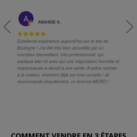
ANAHIDE S.
Excellente expérience aujourd’hui sur le site de
Boulogne ! J’ai été très bien accueillie par un
monsieur bienveillant, très professionnel, qui
ex
explique bien et avec qui une négociation honnête et
respectueuse a abouti à une vente. A peine rentrée
à la maison, virement déjà sur mon compte ! Je
recommande.chaudement, un énorme MERCI !
r
COMMENT VENDRE EN 3 ÉTAPES