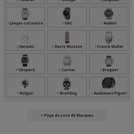
Jaeger-LeCoultre
IWC
Hublot
Hermès
Harry Winston
Franck Muller
Chopard
Cartier
Breguet
Bulgari
Breitling
Audemars Piguet
> Page de Liste de Marques