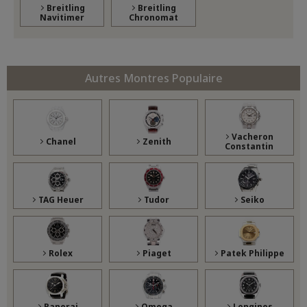
Breitling
Breitling
Navitimer
Chronomat
Autres Montres Populaire
Vacheron
Chanel
Zenith
Constantin
TAG Heuer
Tudor
Seiko
Rolex
Piaget
Patek Philippe
Panerai
Omega
Longines