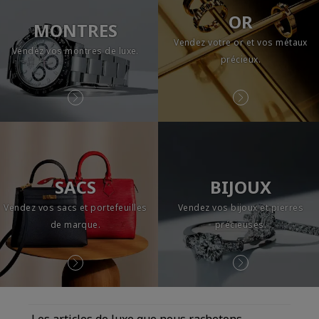
OR
MONTRES
Vendez votre or et vos métaux
Vendez vos montres de luxe.
précieux.
SACS
BIJOUX
Vendez vos sacs et portefeuilles
Vendez vos bijoux et pierres
de marque.
précieuses.
Les articles de luxe que nous rachetons