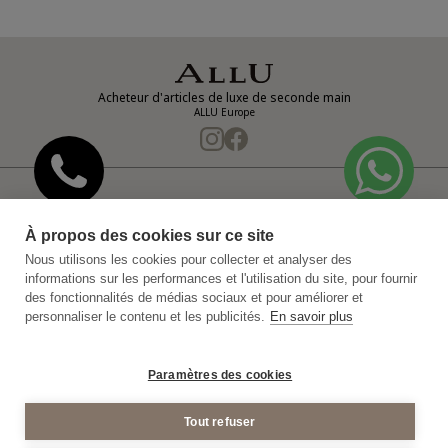
Acheteur d'articles de luxe de seconde main
ALLU Europe
Notre entreprise
Politique de confidentialité
À propos des cookies sur ce site
Politique de confidentialité de la vidéosurveillance
Nous utilisons les cookies pour collecter et analyser des
informations sur les performances et l'utilisation du site, pour fournir
Plan du Site
Conditions générales d'achat
des fonctionnalités de médias sociaux et pour améliorer et
personnaliser le contenu et les publicités.
En savoir plus
Mentions Legales
© 2011-2026 ALLU Europe
Paramètres des cookies
Tout refuser