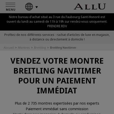
Notre bureau d'achat situé au 3 rue du Faubourg Saint-Honoré est
ouvert du lundi au samedi de 11h à 19h sur rendez-vous uniquement.
PRENDRE RDV
Profitez de nos différents services : rachat d’articles de luxe en magasin,
à distance ou directement à domicile !
Accueil
Montres
Breitling
Breitling Navitimer
VENDEZ VOTRE MONTRE
BREITLING NAVITIMER
POUR UN PAIEMENT
IMMÉDIAT
Plus de 2 735 montres expertisées par nos experts
Paiement immédiat sans commission