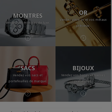
OR
MONTRES
Vendez votre or et vos métaux
Vendez vos montres de luxe.
précieux.
SACS
BIJOUX
Vendez vos sacs et
Vendez vos bijoux et pierres
portefeuilles de marque.
précieuses.