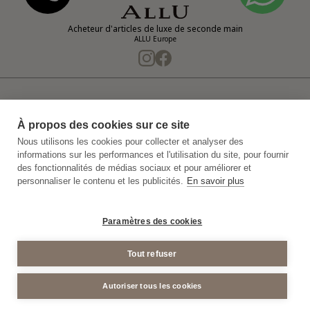
Acheteur d'articles de luxe de seconde main
ALLU Europe
Notre entreprise
Politique de confidentialité
À propos des cookies sur ce site
Politique de confidentialité de la vidéosurveillance
Nous utilisons les cookies pour collecter et analyser des
informations sur les performances et l'utilisation du site, pour fournir
Plan du Site
Conditions générales d'achat
des fonctionnalités de médias sociaux et pour améliorer et
personnaliser le contenu et les publicités.
En savoir plus
Mentions Legales
© 2011-2026 ALLU Europe
Paramètres des cookies
Tout refuser
Autoriser tous les cookies
Cookie Settings