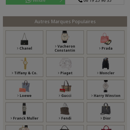
Vendre
06 19 25 96 35
Autres Marques Populaires
Vacheron
Chanel
Prada
Constantin
Tiffany & Co.
Piaget
Moncler
Loewe
Gucci
Harry Winston
Franck Muller
Fendi
Dior