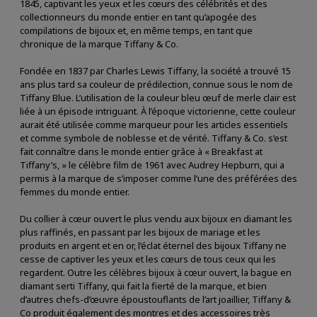
1845, captivant les yeux et les cœurs des célébrités et des
collectionneurs du monde entier en tant qu’apogée des
compilations de bijoux et, en même temps, en tant que
chronique de la marque Tiffany & Co.
Fondée en 1837 par Charles Lewis Tiffany, la société a trouvé 15
ans plus tard sa couleur de prédilection, connue sous le nom de
Tiffany Blue. L’utilisation de la couleur bleu œuf de merle clair est
liée à un épisode intriguant. À l’époque victorienne, cette couleur
aurait été utilisée comme marqueur pour les articles essentiels
et comme symbole de noblesse et de vérité. Tiffany & Co. s’est
fait connaître dans le monde entier grâce à « Breakfast at
Tiffany’s, » le célèbre film de 1961 avec Audrey Hepburn, qui a
permis à la marque de s’imposer comme l’une des préférées des
femmes du monde entier.
Du collier à cœur ouvert le plus vendu aux bijoux en diamant les
plus raffinés, en passant par les bijoux de mariage et les
produits en argent et en or, l’éclat éternel des bijoux Tiffany ne
cesse de captiver les yeux et les cœurs de tous ceux qui les
regardent. Outre les célèbres bijoux à cœur ouvert, la bague en
diamant serti Tiffany, qui fait la fierté de la marque, et bien
d’autres chefs-d’œuvre époustouflants de l’art joaillier, Tiffany &
Co produit également des montres et des accessoires très