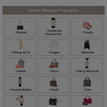
Autres Marques Populaires
Vacheron
Chanel
Prada
Constantin
Tiffany & Co.
Piaget
Moncler
Loewe
Gucci
Harry Winston
Franck Muller
Fendi
Dior