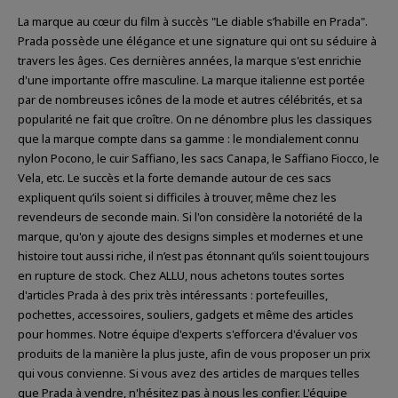
La marque au cœur du film à succès "Le diable s’habille en Prada".
Prada possède une élégance et une signature qui ont su séduire à
travers les âges. Ces dernières années, la marque s'est enrichie
d'une importante offre masculine. La marque italienne est portée
par de nombreuses icônes de la mode et autres célébrités, et sa
popularité ne fait que croître. On ne dénombre plus les classiques
que la marque compte dans sa gamme : le mondialement connu
nylon Pocono, le cuir Saffiano, les sacs Canapa, le Saffiano Fiocco, le
Vela, etc. Le succès et la forte demande autour de ces sacs
expliquent qu’ils soient si difficiles à trouver, même chez les
revendeurs de seconde main. Si l'on considère la notoriété de la
marque, qu'on y ajoute des designs simples et modernes et une
histoire tout aussi riche, il n’est pas étonnant qu’ils soient toujours
en rupture de stock. Chez ALLU, nous achetons toutes sortes
d'articles Prada à des prix très intéressants : portefeuilles,
pochettes, accessoires, souliers, gadgets et même des articles
pour hommes. Notre équipe d'experts s'efforcera d'évaluer vos
produits de la manière la plus juste, afin de vous proposer un prix
qui vous convienne. Si vous avez des articles de marques telles
que Prada à vendre, n'hésitez pas à nous les confier. L'équipe