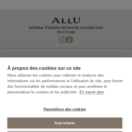
Acheteur d'articles de luxe de seconde main
ALLU Europe
Notre entreprise
Politique de confidentialité
À propos des cookies sur ce site
Politique de confidentialité de la vidéosurveillance
Nous utilisons les cookies pour collecter et analyser des
informations sur les performances et l'utilisation du site, pour fournir
Plan du Site
Conditions générales d'achat
des fonctionnalités de médias sociaux et pour améliorer et
personnaliser le contenu et les publicités.
En savoir plus
Mentions Legales
© 2011-2026 ALLU Europe
Paramètres des cookies
Tout refuser