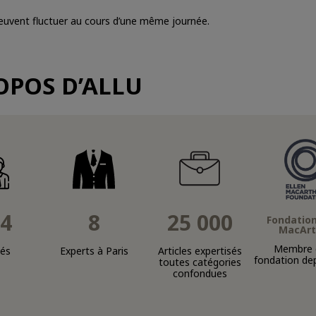
x peuvent fluctuer au cours d’une même journée.
OPOS D’ALLU
4
8
25 000
Fondation
MacArt
Membre d
és
Experts à Paris
Articles expertisés
fondation de
toutes catégories
confondues