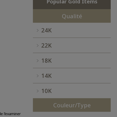
Popular Gold Items
Qualité
24K
22K
18K
14K
10K
Couleur/Type
e l’examiner