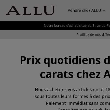
Vendre chez ALLU
Notre bureau d'achat situé au 3 rue du 
Sacs
Hermès
P
Profitez de nos diffé
Montres
Bijoux
Prix quotidiens d
Or et métaux précieux
carats chez 
Vêtements et chaussures
Accessoires
Nous achetons vos articles en or 18
sous toutes leurs formes à des pri
Paiement immédiat sans com