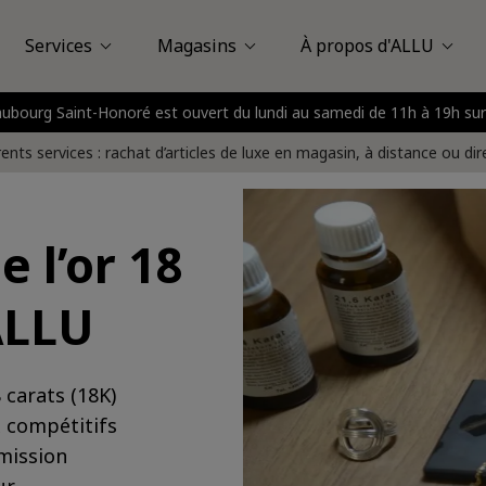
Services
Magasins
À propos d'ALLU
Faubourg Saint-Honoré est ouvert du lundi au samedi de 11h à 19h
Louis Vuitton
assy Plaza
Vente en magasin
À propos d'ALLU
Saint-Honoré
Vente à domicile
Avis des clients
Nice
Boulogne - Billancou
FAQ
Vente à distance
Presse
rents services : rachat d’articles de luxe en magasin, à distance ou di
e l’or 18
ALLU
 carats (18K)
x compétitifs
mission