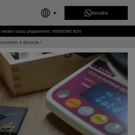
Vendre
 sur rendez-vous uniquement. PRENDRE RDV
Chanel
Toutes les marques
rt
rectement à domicile !