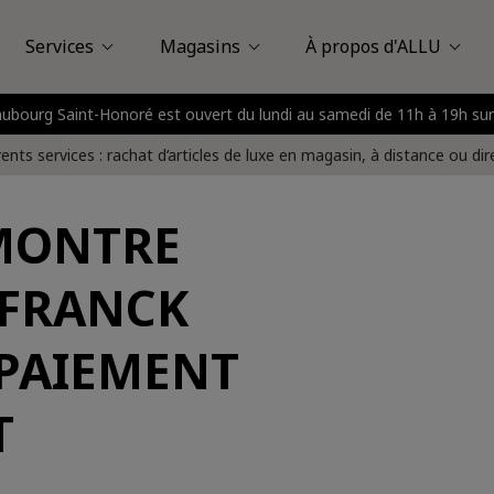
Services
Magasins
À propos d'ALLU
Faubourg Saint-Honoré est ouvert du lundi au samedi de 11h à 19h
Louis Vuitton
assy Plaza
Vente en magasin
À propos d'ALLU
Saint-Honoré
Vente à domicile
Avis des clients
Nice
Boulogne - Billancou
FAQ
Vente à distance
Presse
rents services : rachat d’articles de luxe en magasin, à distance ou di
MONTRE
FRANCK
PAIEMENT
T