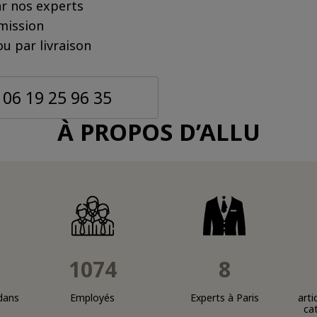
r nos experts
mission
u par livraison
06 19 25 96 35
À PROPOS D’ALLU
1074
8
dans
Employés
Experts à Paris
arti
ca