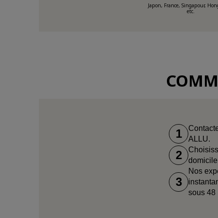
Japon, France, Singapour, Ho
etc.
COMME
Contacte
1
ALLU.
Choisiss
2
domicile
Nos expe
3
instanta
sous 48 