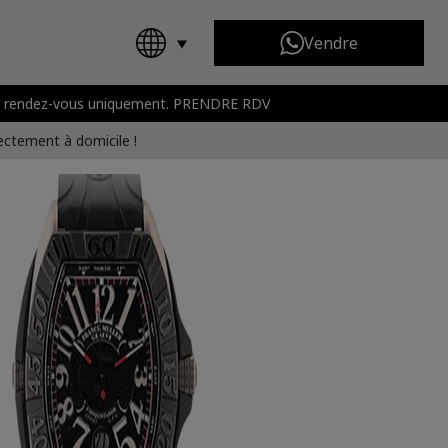
Vendre
 sur rendez-vous uniquement. PRENDRE RDV
Chanel
Toutes les marques
rt
rectement à domicile !