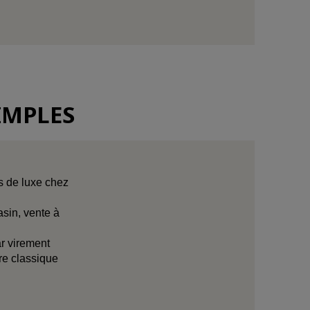
IMPLES
s de luxe chez
sin, vente à
ar virement
ire classique