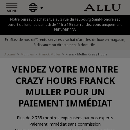
Notre bureau d'achat situé au 3 rue du Faubourg Saint-Honoré est
ouvert du lundi au samedi de 11h à 19h sur rendez-vous uniquement.
PRENDRE RDV
Profitez de nos différents services : rachat d’articles de luxe en magasin,
à distance ou directement à domicile !
Accueil
Montres
Franck Muller
Franck Muller Crazy Hours
VENDEZ VOTRE MONTRE
CRAZY HOURS FRANCK
MULLER POUR UN
PAIEMENT IMMÉDIAT
Plus de 2 735 montres expertisées par nos experts
Paiement immédiat sans commission