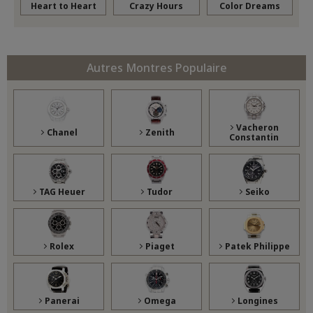
Heart to Heart
Crazy Hours
Color Dreams
Autres Montres Populaire
Vacheron
Chanel
Zenith
Constantin
TAG Heuer
Tudor
Seiko
Rolex
Piaget
Patek Philippe
Panerai
Omega
Longines