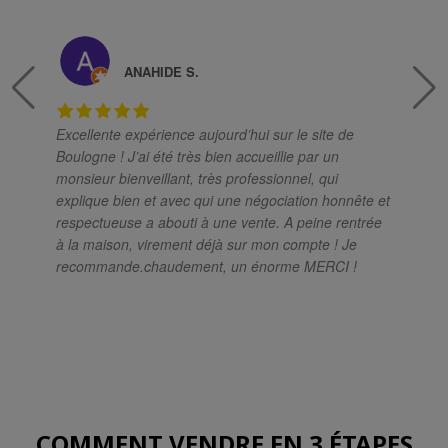
ANAHIDE S.
Excellente expérience aujourd’hui sur le site de
Boulogne ! J’ai été très bien accueillie par un
monsieur bienveillant, très professionnel, qui
ex
explique bien et avec qui une négociation honnête et
respectueuse a abouti à une vente. A peine rentrée
à la maison, virement déjà sur mon compte ! Je
recommande.chaudement, un énorme MERCI !
r
COMMENT VENDRE EN 3 ÉTAPES