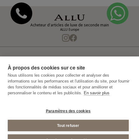
Acheteur d'articles de luxe de seconde main
ALLU Europe
Notre entreprise
Politique de confidentialité
À propos des cookies sur ce site
Politique de confidentialité de la vidéosurveillance
Nous utilisons les cookies pour collecter et analyser des
informations sur les performances et l'utilisation du site, pour fournir
Plan du Site
Conditions générales d'achat
des fonctionnalités de médias sociaux et pour améliorer et
personnaliser le contenu et les publicités.
En savoir plus
Mentions Legales
© 2011-2026 ALLU Europe
Paramètres des cookies
Tout refuser