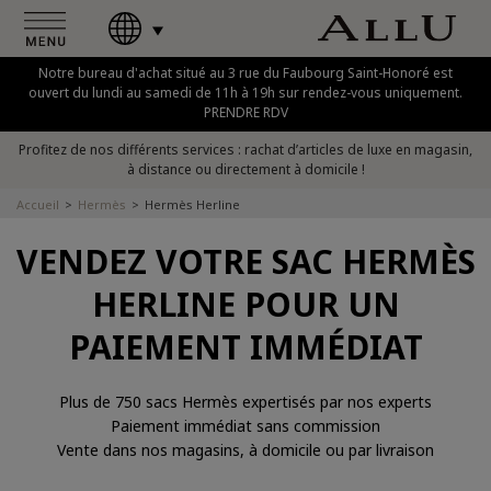
Notre bureau d'achat situé au 3 rue du Faubourg Saint-Honoré est
ouvert du lundi au samedi de 11h à 19h sur rendez-vous uniquement.
PRENDRE RDV
Profitez de nos différents services : rachat d’articles de luxe en magasin,
à distance ou directement à domicile !
Accueil
Hermès
Hermès Herline
VENDEZ VOTRE SAC HERMÈS
HERLINE POUR UN
PAIEMENT IMMÉDIAT
Plus de 750 sacs Hermès expertisés par nos experts
Paiement immédiat sans commission
Vente dans nos magasins, à domicile ou par livraison