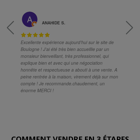
ANAHIDE S.
Excellente expérience aujourd’hui sur le site de
Un
Boulogne ! J’ai été très bien accueillie par un
ch
monsieur bienveillant, très professionnel, qui
pro
explique bien et avec qui une négociation
el
honnête et respectueuse a abouti à une vente. A
sa
peine rentrée à la maison, virement déjà sur mon
so
compte ! Je recommande.chaudement, un
si
énorme MERCI !
im
mé
rés
le
at
po
COMMENT VENDRE EN 3 ÉTAPES