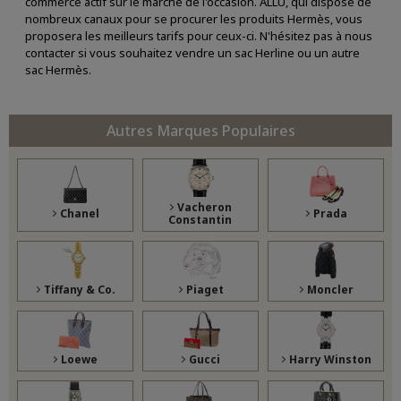
commerce actif sur le marché de l'occasion. ALLU, qui dispose de
nombreux canaux pour se procurer les produits Hermès, vous
proposera les meilleurs tarifs pour ceux-ci. N'hésitez pas à nous
contacter si vous souhaitez vendre un sac Herline ou un autre
sac Hermès.
Autres Marques Populaires
Vacheron
Chanel
Prada
Constantin
Tiffany & Co.
Piaget
Moncler
Loewe
Gucci
Harry Winston