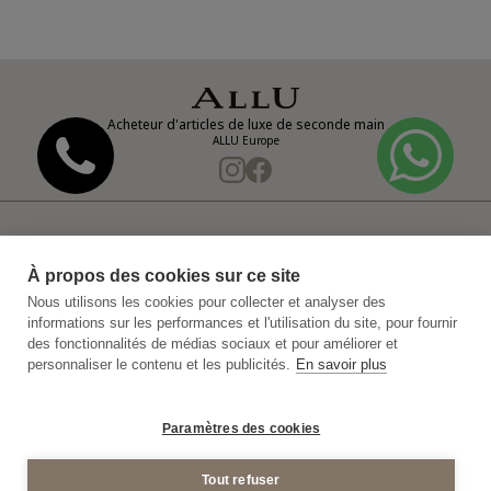
Acheteur d'articles de luxe de seconde main
ALLU Europe
Notre entreprise
Politique de confidentialité
À propos des cookies sur ce site
Politique de confidentialité de la vidéosurveillance
Nous utilisons les cookies pour collecter et analyser des
informations sur les performances et l'utilisation du site, pour fournir
Plan du Site
Conditions générales d'achat
des fonctionnalités de médias sociaux et pour améliorer et
personnaliser le contenu et les publicités.
En savoir plus
Mentions Legales
© 2011-2026 ALLU Europe
Paramètres des cookies
Tout refuser