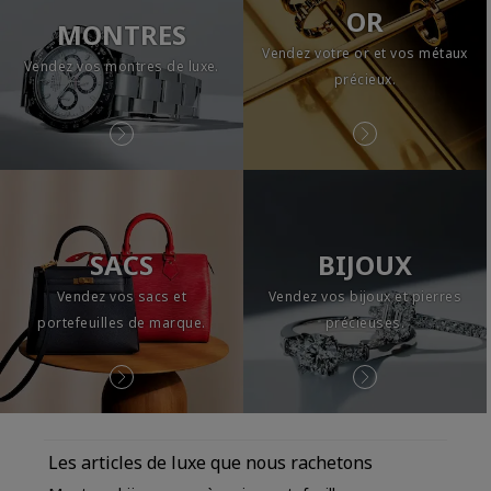
OR
MONTRES
Vendez votre or et vos métaux
Vendez vos montres de luxe.
précieux.
SACS
BIJOUX
Vendez vos sacs et
Vendez vos bijoux et pierres
portefeuilles de marque.
précieuses.
Les articles de luxe que nous rachetons