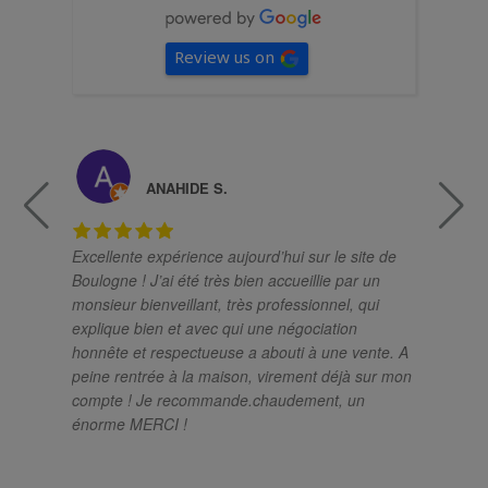
Review us on
ANAHIDE S.
Excellente expérience aujourd’hui sur le site de
Un
Boulogne ! J’ai été très bien accueillie par un
ch
monsieur bienveillant, très professionnel, qui
pro
explique bien et avec qui une négociation
el
honnête et respectueuse a abouti à une vente. A
sa
peine rentrée à la maison, virement déjà sur mon
so
compte ! Je recommande.chaudement, un
si
énorme MERCI !
im
mé
rés