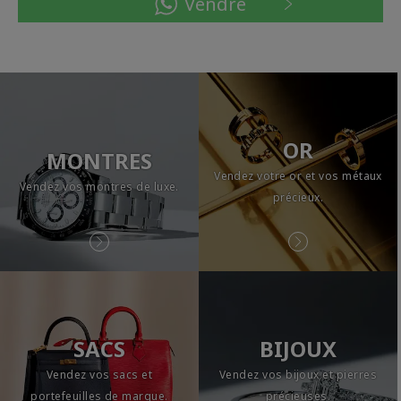
Vendre
OR
MONTRES
Vendez votre or et vos métaux
Vendez vos montres de luxe.
précieux.
SACS
BIJOUX
Vendez vos sacs et
Vendez vos bijoux et pierres
portefeuilles de marque.
précieuses.