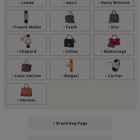
Loewe
Gucci
Harry Winston
Franck Muller
Fendi
Dior
Chopard
Celine
Balenciaga
Louis Vuitton
Bulgari
Cartier
Hermès
> Brand Bag Page