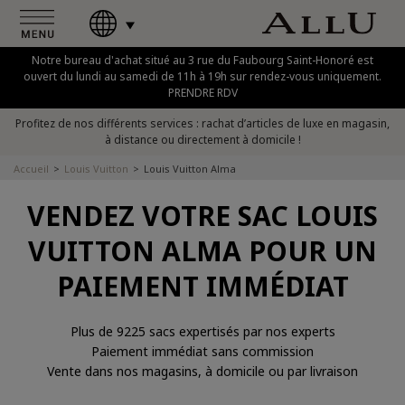
Notre bureau d'achat situé au 3 rue du Faubourg Saint-Honoré est
ouvert du lundi au samedi de 11h à 19h sur rendez-vous uniquement.
PRENDRE RDV
Profitez de nos différents services : rachat d’articles de luxe en magasin,
à distance ou directement à domicile !
Accueil
Louis Vuitton
Louis Vuitton Alma
VENDEZ VOTRE SAC LOUIS
VUITTON ALMA POUR UN
PAIEMENT IMMÉDIAT
Plus de 9225 sacs expertisés par nos experts
Paiement immédiat sans commission
Vente dans nos magasins, à domicile ou par livraison